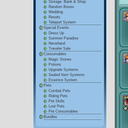
Storage, Bank & Shop
Random Boxes
Wedding
Resets
Teleport System
Special Events
Dress Up
Summer Paradise
Neverland
Traveler Sale
Consumables
Magic Stones
Potions
Upgrade Systems
Sealed Item Systems
Essence System
Pets
Combat Pets
Riding Pets
Pet Skills
Loot Pets
Pet Consumables
Bundles