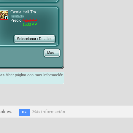
Castle Hall Tra...
Ilimitado
Precio
4250 AP
1500 AP
les
Abrir página con mas información
ookies.
Más información
OK