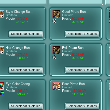
Style Change Bu...
Good Pirate Bun...
Ilimitado
Ilimitado
Precio
3975 AP
Precio
5195 AP
2875 AP
3735 AP
Hair Change Bun...
Evil Pirate Bun...
Ilimitado
Ilimitado
Precio
4975 AP
Precio
5195 AP
3600 AP
3735 AP
Eye Color Chang...
Poor Pirate Bun...
Ilimitado
Ilimitado
Precio
4995 AP
Precio
15990 AP
3995 AP
11510 AP