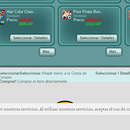
Hair Color Chan...
Poor Pirate Bun...
Ilimitado
Ilimitado
Precio
4995 AP
Precio
15990 AP
3995 AP
11510 AP
SeleccionarSeleccionar
Añadir items a la Cesta de
Seleccionar / Detal
Compra
¡Comprar!
Comprar el item directamente
 nuestros servicios. Al utilizar nuestros servicios, aceptas el uso de c