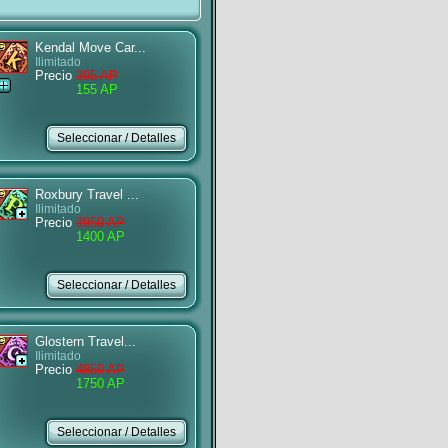
Kendal Move Car...
Ilimitado
Precio
395 AP
155 AP
Roxbury Travel ...
Ilimitado
Precio
3950 AP
1400 AP
Glostern Travel...
Ilimitado
Precio
4850 AP
1750 AP