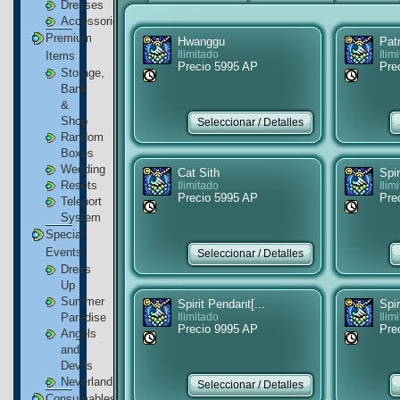
Dresses
Accessories
Premium
Hwanggu
Pat
Items
Ilimitado
Ilim
Precio 5995 AP
Pre
Storage,
Bank
&
Shop
Random
Boxes
Wedding
Cat Sith
Spir
Resets
Ilimitado
Ilim
Precio 5995 AP
Pre
Teleport
System
Special
Events
Dress
Up
Summer
Spirit Pendant[...
Spir
Paradise
Ilimitado
Ilim
Precio 9995 AP
Pre
Angels
and
Devils
Neverland
Consumables