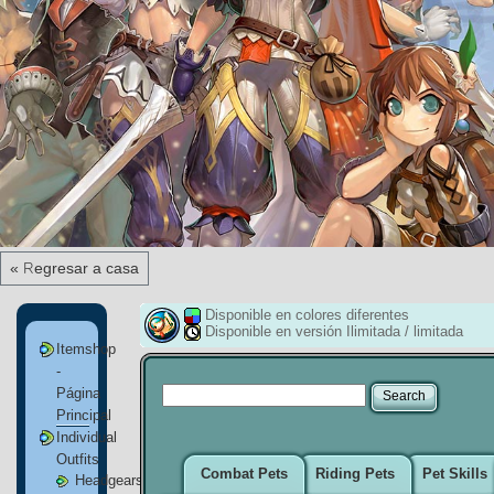
« Regresar a casa
Disponible en colores diferentes
Disponible en versión Ilimitada / limitada
Itemshop
-
Página
Principal
Individual
Outfits
Combat Pets
Riding Pets
Pet Skills
Headgears