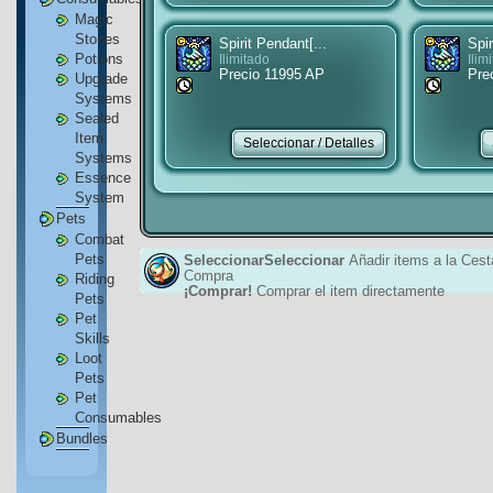
Magic
Stones
Spirit Pendant[...
Spir
Potions
Ilimitado
Ilim
Precio 11995 AP
Pre
Upgrade
Systems
Sealed
Item
Systems
Essence
System
Pets
Combat
Pets
SeleccionarSeleccionar
Añadir items a la Cest
Compra
Riding
¡Comprar!
Comprar el item directamente
Pets
Pet
Skills
Loot
Pets
Pet
Consumables
Bundles