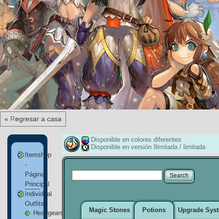
« Regresar a casa
Disponible en colores diferentes
Disponible en versión Ilimitada / limitada
Itemshop
-
Página
Principal
Individual
Outfits
Magic Stones
Potions
Upgrade Sys
Headgears