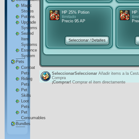
Magic
Stones
HP 25% Potion
HP 
Potions
Ilimitado
Ilim
Precio 95 AP
Pre
Upgrade
Systems
Sealed
Item
Systems
Essence
System
Pets
Combat
Pets
SeleccionarSeleccionar
Añadir items a la Cest
Compra
Riding
¡Comprar!
Comprar el item directamente
Pets
Pet
Skills
Loot
Pets
Pet
Consumables
Bundles