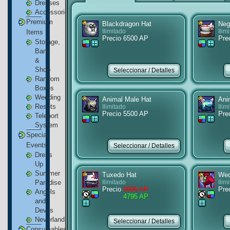
Dresses
Accessories
Premium
Blackdragon Hat
Neg
Items
Ilimitado
Ilim
Precio 6500 AP
Pre
Storage,
Bank
&
Shop
Random
Boxes
Wedding
Animal Male Hat
Ani
Resets
Ilimitado
Ilim
Precio 5500 AP
Pre
Teleport
System
Special
Events
Dress
Up
Summer
Tuxedo Hat
Wed
Paradise
Ilimitado
Ilim
Precio
5995 AP
Pre
Angels
4795 AP
and
Devils
Neverland
Consumables