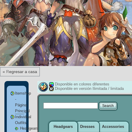
« Regresar a casa
Disponible en colores diferentes
Disponible en versión Ilimitada / limitada
Itemshop
-
Página
Principal
Individual
Outfits
Headgears
Dresses
Accessories
Headgears