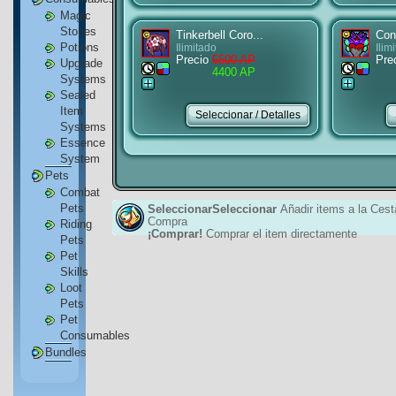
Magic
Stones
Tinkerbell Coro...
Con
Potions
Ilimitado
Ilim
Precio
5500 AP
Pre
Upgrade
4400 AP
Systems
Sealed
Item
Systems
Essence
System
Pets
Combat
Pets
SeleccionarSeleccionar
Añadir items a la Cest
Compra
Riding
¡Comprar!
Comprar el item directamente
Pets
Pet
Skills
Loot
Pets
Pet
Consumables
Bundles