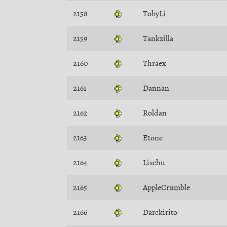
2158
TobyLi
2159
Tankzilla
2160
Thraex
2161
Dannan
2162
Roldan
2163
E1one
2164
Lischu
2165
AppleCrumble
2166
Darckirito