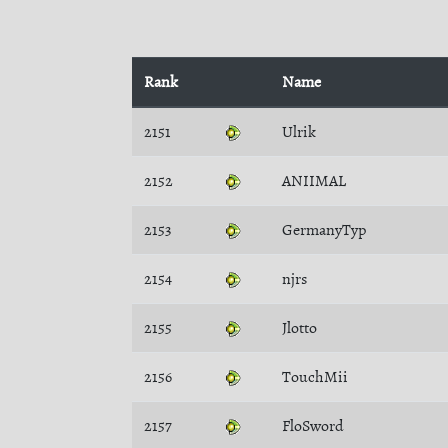
Rank
Name
2151
Ulrik
2152
ANIIMAL
2153
GermanyTyp
2154
njrs
2155
Jlotto
2156
TouchMii
2157
FloSword