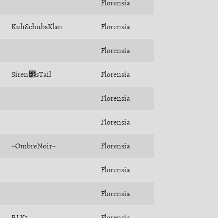
Florensia
KuhSchubsKlan
Florensia
Florensia
Siren﻾sTail
Florensia
Florensia
Florensia
~OmbreNoir~
Florensia
Florensia
Florensia
BLK3
Florensia