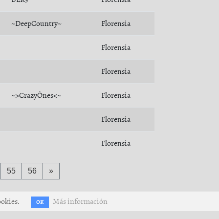
~DeepCountry~
Florensia
Florensia
Florensia
~>CrazyÔnes<~
Florensia
Florensia
Florensia
55
56
»
ookies.
Más información
OK