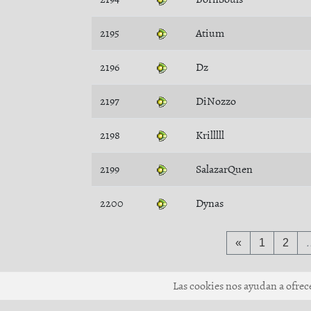
2195
Atium
2196
Dz
2197
DiNozzo
2198
Krilllll
2199
SalazarQuen
2200
Dynas
«
1
2
Las cookies nos ayudan a ofrecer