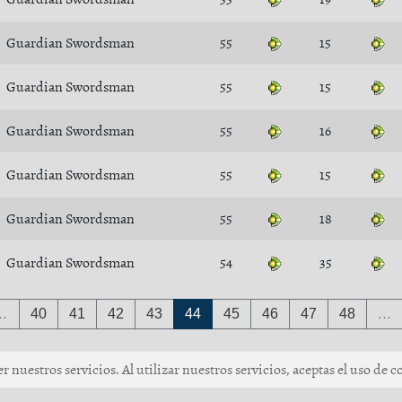
Guardian Swordsman
55
15
Guardian Swordsman
55
15
Guardian Swordsman
55
16
Guardian Swordsman
55
15
Guardian Swordsman
55
18
Guardian Swordsman
54
35
…
40
41
42
43
44
45
46
47
48
…
 nuestros servicios. Al utilizar nuestros servicios, aceptas el uso de c