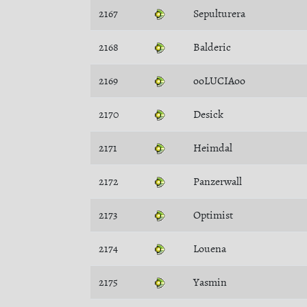
2167
Sepulturera
2168
Balderic
2169
ooLUCIAoo
2170
Desick
2171
Heimdal
2172
Panzerwall
2173
Optimist
2174
Louena
2175
Yasmin