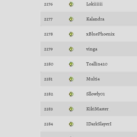
2176
Lokiiiiii
2177
Kalandra
2178
xBluePhoenix
2179
vinga
2180
Toallin420
2181
Multi4
2182
Sllowly01
2183
KikiMaster
2184
IDarkSlayerI