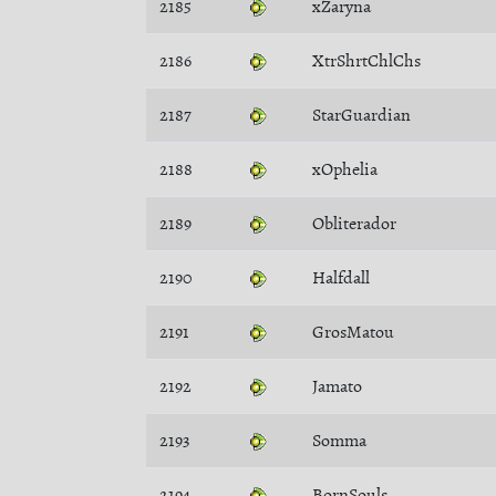
2185
xZaryna
2186
XtrShrtChlChs
2187
StarGuardian
2188
xOphelia
2189
Obliterador
2190
Halfdall
2191
GrosMatou
2192
Jamato
2193
Somma
2194
BornSouls