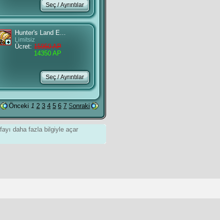
Hunter's Land E...
Limitsiz
Ücret:
15950 AP
14350 AP
Önceki
1
2
3
4
5
6
7
Sonraki
ayı daha fazla bilgiyle açar