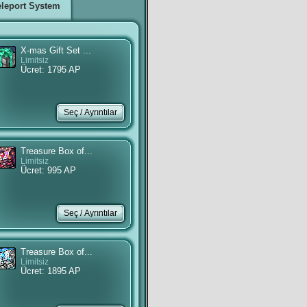
eleport System
X-mas Gift Set ...
Limitsiz
Ücret: 1795 AP
Treasure Box of...
Limitsiz
Ücret: 995 AP
Treasure Box of...
Limitsiz
Ücret: 1895 AP