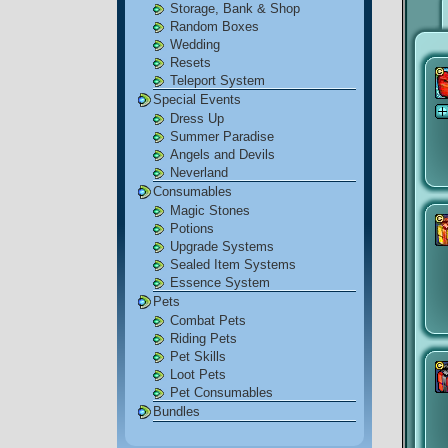
Storage, Bank & Shop
Random Boxes
Wedding
Resets
Teleport System
Special Events
Dress Up
Summer Paradise
Angels and Devils
Neverland
Consumables
Magic Stones
Potions
Upgrade Systems
Sealed Item Systems
Essence System
Pets
Combat Pets
Riding Pets
Pet Skills
Loot Pets
Pet Consumables
Bundles