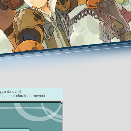
şya da dahil!
n parçası olarak da mevcut