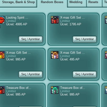
Storage, Bank & Shop
Random Boxes
Wedding
Resets
T
Looting Spirit ...
X-mas Gift Set ...
Limitsiz
Limitsiz
Ücret: 4995 AP
Ücret: 1795 AP
X-mas Gift Set ...
X-mas Gift Set ...
Limitsiz
Limitsiz
Ücret: 995 AP
Ücret: 495 AP
Treasure Box of...
Treasure Box of...
Limitsiz
Limitsiz
Ücret: 995 AP
Ücret: 995 AP