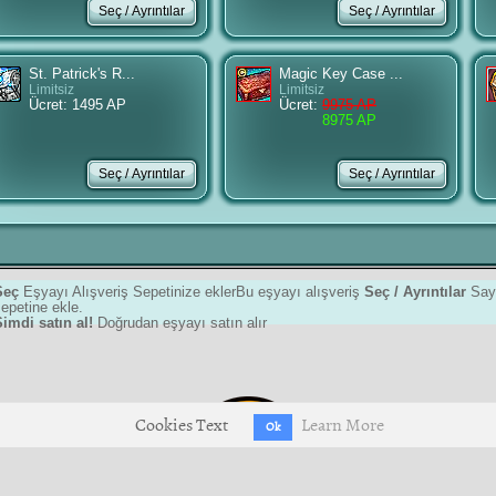
St. Patrick's R...
Magic Key Case ...
Limitsiz
Limitsiz
Ücret: 1495 AP
Ücret:
9975 AP
8975 AP
Seç
Eşyayı Alışveriş Sepetinize eklerBu eşyayı alışveriş
Seç / Ayrıntılar
Sayf
epetine ekle.
imdi satın al!
Doğrudan eşyayı satın alır
Cookies Text
Learn More
Ok