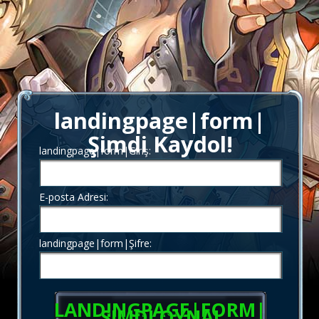
landingpage|form|
Şimdi Kaydol!
landingpage|form|Giriş:
E-posta Adresi:
landingpage|form|Şifre:
LANDINGPAGE|FORM|
ŞIMDI OYNA!