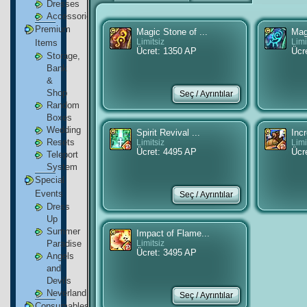
Dresses
Accessories
Premium
Magic Stone of ...
Mag
Items
Limitsiz
Limi
Ücret: 1350 AP
Ücr
Storage,
Bank
&
Shop
Random
Boxes
Wedding
Spirit Revival ...
Inc
Resets
Limitsiz
Limi
Ücret: 4495 AP
Ücr
Teleport
System
Special
Events
Dress
Up
Summer
Impact of Flame...
Paradise
Limitsiz
Ücret: 3495 AP
Angels
and
Devils
Neverland
Consumables