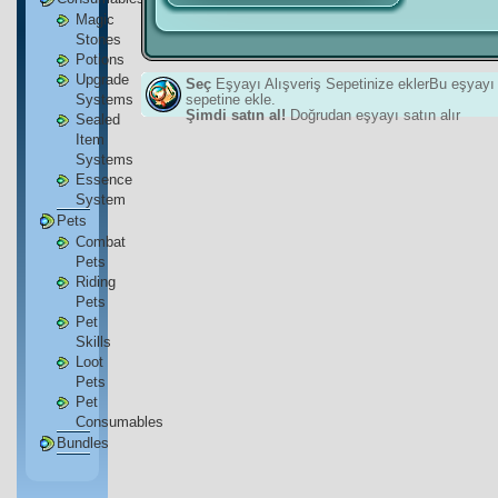
Magic
Stones
Potions
Upgrade
Seç
Eşyayı Alışveriş Sepetinize eklerBu eşyayı 
Systems
sepetine ekle.
Şimdi satın al!
Doğrudan eşyayı satın alır
Sealed
Item
Systems
Essence
System
Pets
Combat
Pets
Riding
Pets
Pet
Skills
Loot
Pets
Pet
Consumables
Bundles