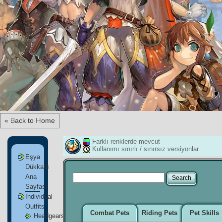
« Back to Home
Farklı renklerde mevcut
Kullanımı sınırlı / sınırsız versiyonlar
Eşya
Dükkanı
Ana
Sayfası
Individual
Outfits
Combat Pets
Riding Pets
Pet Skills
Headgears