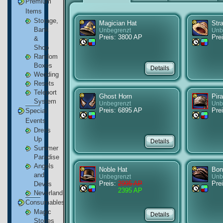
Premium
Items
Storage,
Magician Hat
Str
Bank
Unbegrenzt
Unb
Preis: 3800 AP
Pre
&
Shop
Random
Boxes
Wedding
Resets
Teleport
Ghost Horn
Pir
System
Unbegrenzt
Unb
Preis: 6895 AP
Prei
Special
Events
Dress
Up
Summer
Paradise
Angels
Noble Hat
Bon
and
Unbegrenzt
Unb
Preis:
2995 AP
Pre
Devils
2395 AP
Neverland
Consumables
Magic
Stones