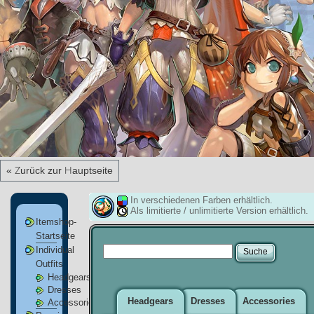
« Zurück zur Hauptseite
In verschiedenen Farben erhältlich.
Als limitierte / unlimitierte Version erhältlich.
Itemshop-
Startseite
Individual
Outfits
Headgears
Dresses
Headgears
Dresses
Accessories
Accessories