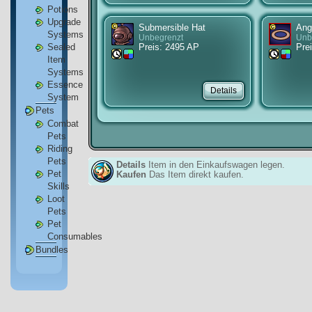
Potions
Upgrade
Submersible Hat
Ang
Systems
Unbegrenzt
Unb
Sealed
Preis: 2495 AP
Prei
Item
Systems
Essence
System
Pets
Combat
Pets
Riding
Pets
Details
Item in den Einkaufswagen legen.
Pet
Kaufen
Das Item direkt kaufen.
Skills
Loot
Pets
Pet
Consumables
Bundles