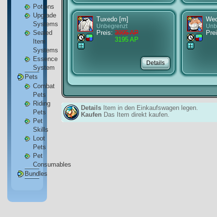
Potions
Upgrade
Tuxedo [m]
Wed
Systems
Unbegrenzt
Unb
Sealed
Preis:
3995 AP
Prei
3195 AP
Item
Systems
Essence
System
Pets
Combat
Pets
Riding
Details
Item in den Einkaufswagen legen.
Pets
Kaufen
Das Item direkt kaufen.
Pet
Skills
Loot
Pets
Pet
Consumables
Bundles