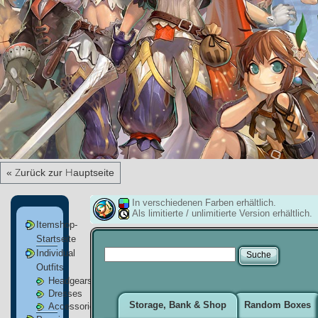
« Zurück zur Hauptseite
In verschiedenen Farben erhältlich.
Als limitierte / unlimitierte Version erhältlich.
Itemshop-
Startseite
Individual
Outfits
Headgears
Dresses
Storage, Bank & Shop
Random Boxes
Accessories