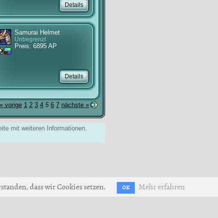
Samurai Helmet
Unbegrenzt
Preis: 6895 AP
« vorige
1
2
3
4
5
6
7
nächste »
ite mit weiteren Informationen.
standen, dass wir Cookies setzen.
Mehr erfahren
OK