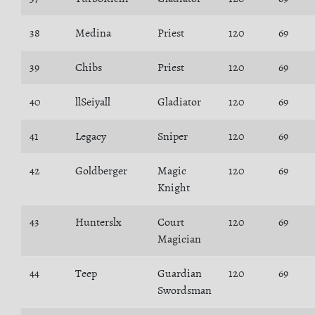
38
Medina
Priest
120
69
39
Chibs
Priest
120
69
40
llSeiyall
Gladiator
120
69
41
Legacy
Sniper
120
69
42
Goldberger
Magic
120
69
Knight
43
Hunterslx
Court
120
69
Magician
44
Teep
Guardian
120
69
Swordsman