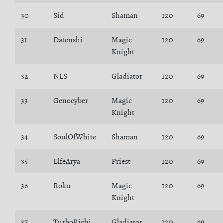
30
Sid
Shaman
120
69
31
Datenshi
Magic
120
69
Knight
32
NLS
Gladiator
120
69
33
Genocyber
Magic
120
69
Knight
34
SoulOfWhite
Shaman
120
69
35
ElfeArya
Priest
120
69
36
Roku
Magic
120
69
Knight
37
TurboRichi
Gladiator
120
69