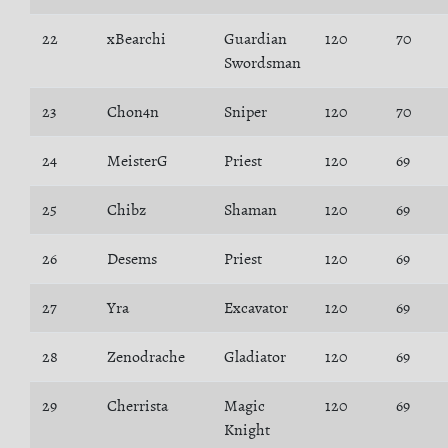
22
xBearchi
Guardian
120
70
Swordsman
23
Chon4n
Sniper
120
70
24
MeisterG
Priest
120
69
25
Chibz
Shaman
120
69
26
Desems
Priest
120
69
27
Yra
Excavator
120
69
28
Zenodrache
Gladiator
120
69
29
Cherrista
Magic
120
69
Knight