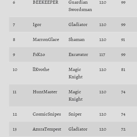
6
BEEKEEPER
Guardian
120
99
Swordsman
7
Igor
Gladiator
120
99
8
MarronGlace
Shaman
120
91
9
FsK2o
Excavator
117
99
10
llKvothe
Magic
120
81
Knight
11
HuntMaster
Magic
120
74
Knight
12
CosmicSnipes
Sniper
120
74
13
AzuraTempest
Gladiator
120
72