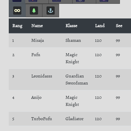
Rang
Name
Klasse
Land
See
1
Misaja
Shaman
120
99
2
Fufu
Magic
120
99
Knight
3
Leonidasss
Guardian
120
99
Swordsman
4
Anijo
Magic
120
99
Knight
5
TurboFufu
Gladiator
120
99