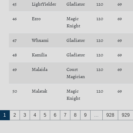
45
LightYielder
Gladiator
120
69
46
Ezro
Magic
120
69
Knight
47
Whxami
Gladiator
120
69
48
Kamilia
Gladiator
120
69
49
Malaida
Court
120
69
Magician
50
Malatak
Magic
120
69
Knight
1
2
3
4
5
6
7
8
9
…
928
929