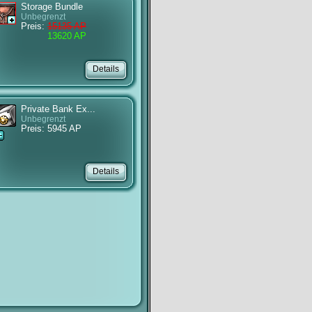
Storage Bundle
Unbegrenzt
Preis:
15135 AP
13620 AP
Private Bank Ex...
Unbegrenzt
Preis: 5945 AP