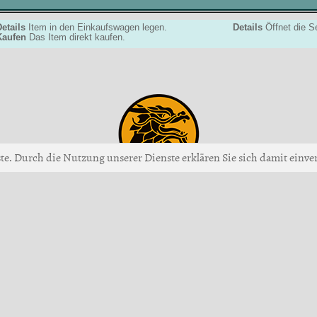
etails
Item in den Einkaufswagen legen.
Details
Öffnet die Se
Kaufen
Das Item direkt kaufen.
ste. Durch die Nutzung unserer Dienste erklären Sie sich damit einver
Up
 Giiku Games GmbH •
Impressum
•
AGB
•
Verhaltensregeln
•
Datensch