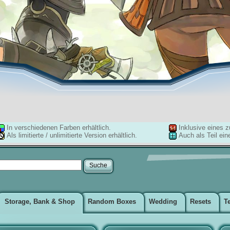
In verschiedenen Farben erhältlich.
Inklusive eines z
Als limitierte / unlimitierte Version erhältlich.
Auch als Teil ein
Storage, Bank & Shop
Random Boxes
Wedding
Resets
T