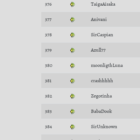
376
TaigaAisaka
377
Anivani
378
SirCaspian
379
Azull77
380
moonligthLuna
381
crashhhhh
382
Zegotinha
383
BabaDook
384
SirUnknown