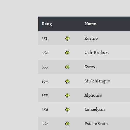
Rang
Name
351
Zurino
352
UchiBinks93
353
Zyrox
354
MrSchlangus
355
Alphonse
356
Lunaelyssa
357
PsichoBrain