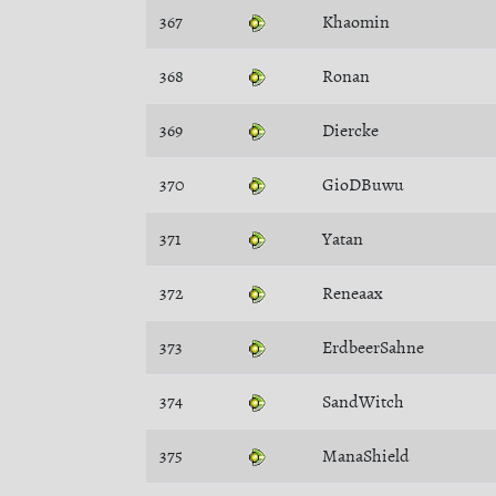
367
Khaomin
368
Ronan
369
Diercke
370
GioDBuwu
371
Yatan
372
Reneaax
373
ErdbeerSahne
374
SandWitch
375
ManaShield