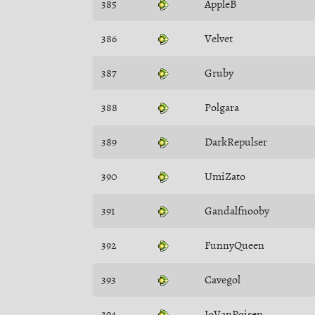
385
AppleB
386
Velvet
387
Gruby
388
Polgara
389
DarkRepulser
390
UmiZato
391
Gandalfnooby
392
FunnyQueen
393
Cavegol
394
JoVanPoisen