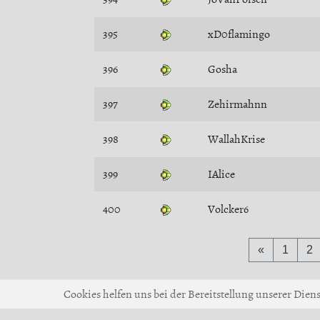
395
xD0flamingo
396
Gosha
397
Zehirmahnn
398
WallahKrise
399
IAlice
400
Volcker6
«
1
2
Cookies helfen uns bei der Bereitstellung unserer Dien