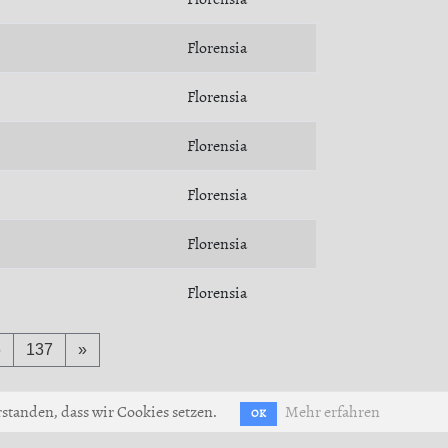
Florensia
Florensia
Florensia
Florensia
Florensia
Florensia
6
137
»
standen, dass wir Cookies setzen.
Mehr erfahren
OK