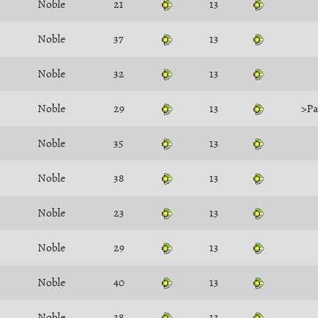
Noble
21
13
Noble
37
13
Noble
32
13
Noble
29
13
>P
Noble
35
13
Noble
38
13
Noble
23
13
Noble
29
13
Noble
40
13
Noble
38
13