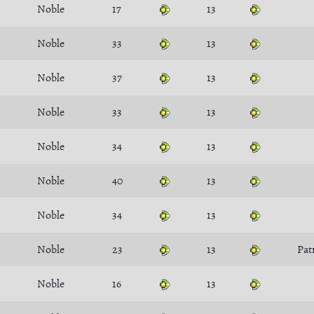
Noble
17
13
Noble
33
13
Noble
37
13
Noble
33
13
Noble
34
13
Noble
40
13
Noble
34
13
Noble
23
13
Pat
Noble
16
13