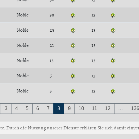
Noble
38
13
Noble
25
13
Noble
21
13
Noble
13
13
Noble
5
13
Noble
5
13
3
4
5
6
7
8
9
10
11
12
…
13
ste. Durch die Nutzung unserer Dienste erklären Sie sich damit einver