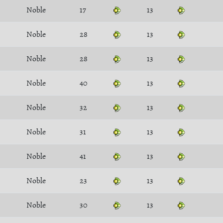
Noble
17
13
Noble
28
13
Noble
28
13
Noble
40
13
Noble
32
13
Noble
31
13
Noble
41
13
Noble
23
13
Noble
30
13