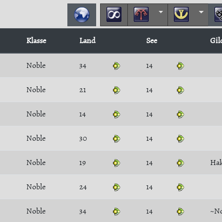
Klasse
Land
See
Gil
Noble
34
14
Noble
21
14
Noble
14
14
Noble
30
14
Noble
19
14
Hak
Noble
24
14
Noble
34
14
~No