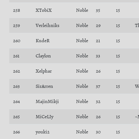
258
XTobiX
Noble
35
15
259
Verleihniks
Noble
29
15
T
260
KudeR
Noble
21
15
261
Claylon
Noble
33
15
262
Xelphar
Noble
26
15
263
SirArren
Noble
37
15
W
264
MajinMikji
Noble
32
15
265
MiCeLIy
Noble
26
15
~
266
youki2
Noble
30
15