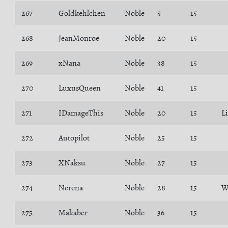
267
Goldkehlchen
Noble
5
15
268
JeanMonroe
Noble
20
15
269
xNana
Noble
38
15
270
LuxusQueen
Noble
41
15
271
IDamageThis
Noble
20
15
L
272
Autopilot
Noble
25
15
273
XNaksu
Noble
27
15
274
Nerena
Noble
28
15
W
275
Makaber
Noble
36
15