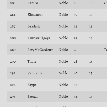
285
Rapiro
Noble
38
15
O
286
Kitsunebi
Noble
39
15
287
Bradish
Noble
25
15
288
AsunaKirigaya
Noble
27
15
289
LevyMcGarden7
Noble
25
15
T
290
That1
Noble
28
15
291
Vampiera
Noble
40
15
292
Krypt
Noble
36
15
293
Saenai
Noble
32
15