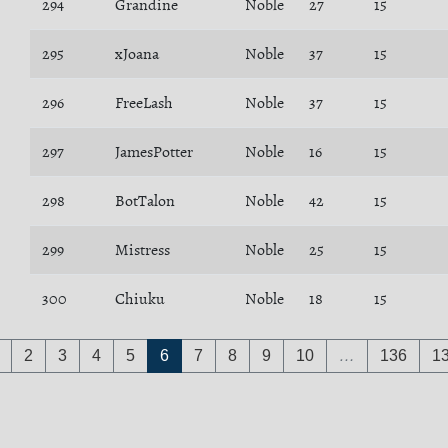
294
Grandine
Noble
27
15
295
xJoana
Noble
37
15
296
FreeLash
Noble
37
15
297
JamesPotter
Noble
16
15
298
BotTalon
Noble
42
15
299
Mistress
Noble
25
15
300
Chiuku
Noble
18
15
2
3
4
5
6
7
8
9
10
…
136
1