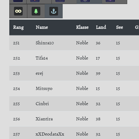
Rang
Name
Klasse
Land
See
G
251
Shinra10
Noble
36
15
252
Tifa14
Noble
17
15
253
erej
Noble
39
15
254
Mitsuyo
Noble
15
15
255
Cinbri
Noble
32
15
256
Xiantira
Noble
38
15
257
xXDeodataXx
Noble
32
15