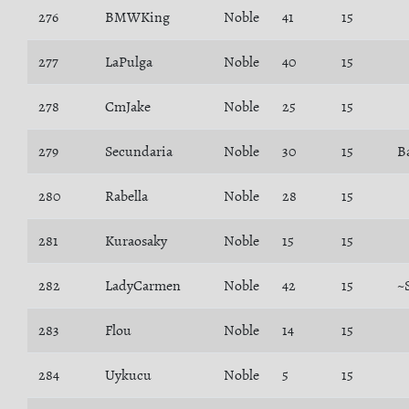
276
BMWKing
Noble
41
15
277
LaPulga
Noble
40
15
278
CmJake
Noble
25
15
279
Secundaria
Noble
30
15
B
280
Rabella
Noble
28
15
281
Kuraosaky
Noble
15
15
282
LadyCarmen
Noble
42
15
~
283
Flou
Noble
14
15
284
Uykucu
Noble
5
15