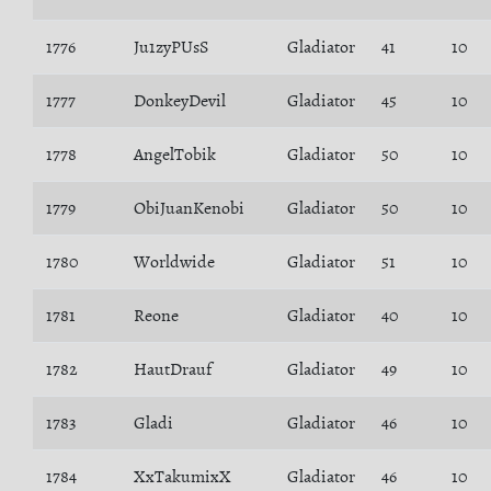
1776
Ju1zyPUsS
Gladiator
41
10
1777
DonkeyDevil
Gladiator
45
10
1778
AngelTobik
Gladiator
50
10
1779
ObiJuanKenobi
Gladiator
50
10
1780
Worldwide
Gladiator
51
10
1781
Reone
Gladiator
40
10
1782
HautDrauf
Gladiator
49
10
1783
Gladi
Gladiator
46
10
1784
XxTakumixX
Gladiator
46
10