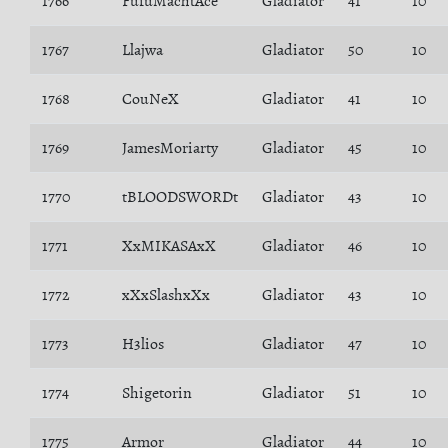
1766
FufuMachtAce
Gladiator
41
10
1767
Llajwa
Gladiator
50
10
1768
CouNeX
Gladiator
41
10
1769
JamesMoriarty
Gladiator
45
10
1770
tBLOODSWORDt
Gladiator
43
10
1771
XxMIKASAxX
Gladiator
46
10
1772
xXxSlashxXx
Gladiator
43
10
1773
H3lios
Gladiator
47
10
1774
Shigetorin
Gladiator
51
10
1775
Armor
Gladiator
44
10