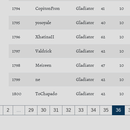
1794
CopitonFron
Gladiator
41
10
1795
yosoyale
Gladiator
40
10
1796
XhatinaII
Gladiator
62
10
1797
Valdrick
Gladiator
42
10
1798
Meireen
Gladiator
47
10
1799
ne
Gladiator
42
10
1800
ToChapado
Gladiator
42
10
2
…
29
30
31
32
33
34
35
36