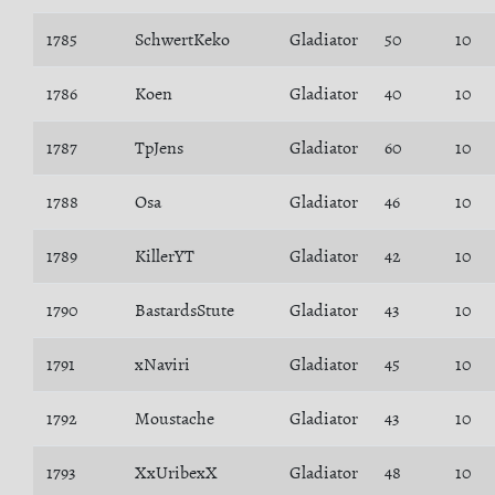
1785
SchwertKeko
Gladiator
50
10
1786
Koen
Gladiator
40
10
1787
TpJens
Gladiator
60
10
1788
Osa
Gladiator
46
10
1789
KillerYT
Gladiator
42
10
1790
BastardsStute
Gladiator
43
10
1791
xNaviri
Gladiator
45
10
1792
Moustache
Gladiator
43
10
1793
XxUribexX
Gladiator
48
10