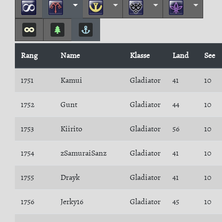
Rang
Name
Klasse
Land
See
1751
Kamui
Gladiator
41
10
1752
Gunt
Gladiator
44
10
1753
Kiirito
Gladiator
56
10
1754
zSamuraiSanz
Gladiator
41
10
1755
Drayk
Gladiator
41
10
1756
Jerky16
Gladiator
45
10