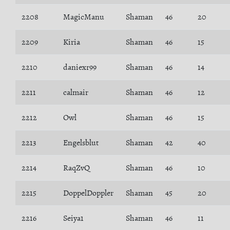
2208
MagicManu
Shaman
46
20
2209
Kiria
Shaman
46
15
2210
daniexr99
Shaman
46
14
2211
calmair
Shaman
46
12
2212
Owl
Shaman
46
15
2213
Engelsblut
Shaman
42
40
2214
RaqZvQ
Shaman
46
10
2215
DoppelDoppler
Shaman
45
20
2216
Seiya1
Shaman
46
11