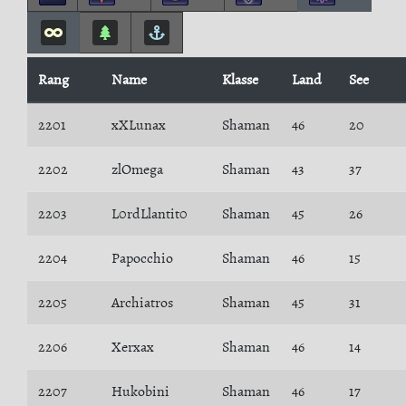
Rang
Name
Klasse
Land
See
2201
xXLunax
Shaman
46
20
2202
zlOmega
Shaman
43
37
2203
L0rdLlantit0
Shaman
45
26
2204
Papocchio
Shaman
46
15
2205
Archiatros
Shaman
45
31
2206
Xerxax
Shaman
46
14
2207
Hukobini
Shaman
46
17