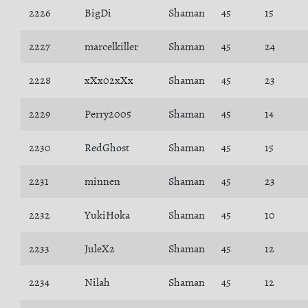
2226
BigDi
Shaman
45
15
2227
marcelkiller
Shaman
45
24
2228
xXx02xXx
Shaman
45
23
2229
Perry2005
Shaman
45
14
2230
RedGhost
Shaman
45
15
2231
minnen
Shaman
45
23
2232
YukiHoka
Shaman
45
10
2233
JuleX2
Shaman
45
12
2234
Nilah
Shaman
45
12