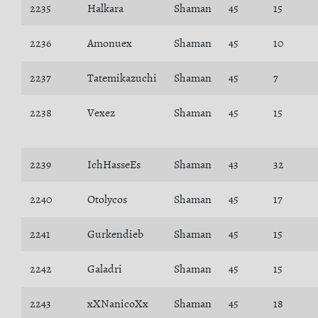
2235
Halkara
Shaman
45
15
2236
Amonuex
Shaman
45
10
2237
Tatemikazuchi
Shaman
45
7
2238
Vexez
Shaman
45
15
2239
IchHasseEs
Shaman
43
32
2240
Otolycos
Shaman
45
17
2241
Gurkendieb
Shaman
45
15
2242
Galadri
Shaman
45
15
2243
xXNanicoXx
Shaman
45
18