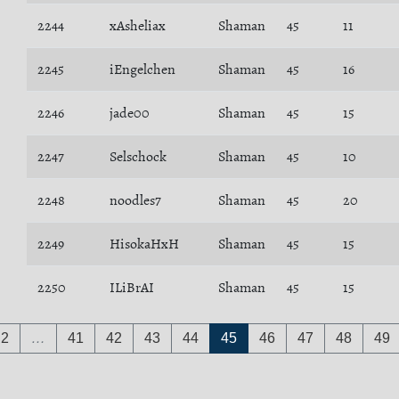
2244
xAsheliax
Shaman
45
11
2245
iEngelchen
Shaman
45
16
2246
jade00
Shaman
45
15
2247
Selschock
Shaman
45
10
2248
noodles7
Shaman
45
20
2249
HisokaHxH
Shaman
45
15
2250
ILiBrAI
Shaman
45
15
2
…
41
42
43
44
45
46
47
48
49