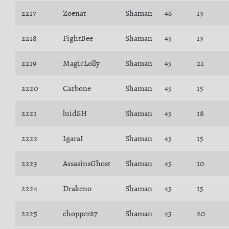
2217
Zoenat
Shaman
46
13
2218
FightBee
Shaman
45
13
2219
MagicLolly
Shaman
45
21
2220
Carbone
Shaman
45
15
2221
luidSH
Shaman
45
18
2222
IgaraI
Shaman
45
15
2223
AssasinsGhost
Shaman
45
10
2224
Drakeno
Shaman
45
15
2225
chopper87
Shaman
45
20