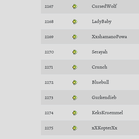
2167
CursedWolf
2168
LadyBaby
2169
XxshamanoPowa
2170
Serayah
2171
Crunch
2172
Bluebull
2173
Gurkendieb
2174
KeksKruemmel
2175
xXKopterXx