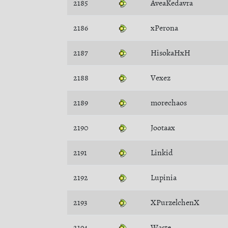
2185
AveaKedavra
2186
xPerona
2187
HisokaHxH
2188
Vexez
2189
morechaos
2190
Jootaax
2191
Linkid
2192
Lupinia
2193
XPurzelchenX
2194
Waste