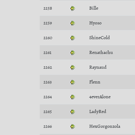
2158
Bille
2159
Hyoso
2160
ShineCold
2161
Renathachu
2162
Raynaud
2163
Flenn
2164
4everAlone
2165
LadyRed
2166
HexGorgonzola