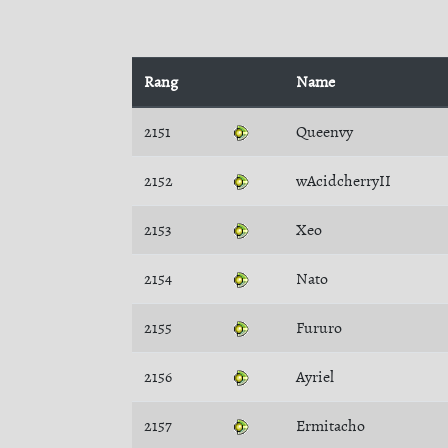
Rang
Name
2151
Queenvy
2152
wAcidcherryII
2153
Xeo
2154
Nato
2155
Fururo
2156
Ayriel
2157
Ermitacho