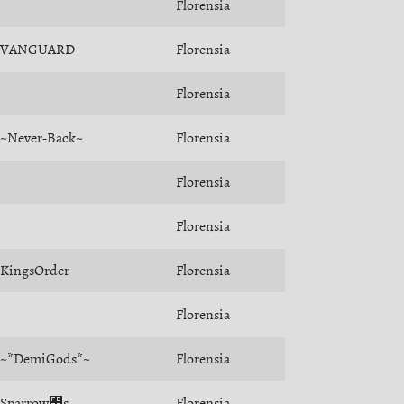
Florensia
VANGUARD
Florensia
Florensia
~Never-Back~
Florensia
Florensia
Florensia
KingsOrder
Florensia
Florensia
~*DemiGods*~
Florensia
Sparrow﻾s
Florensia