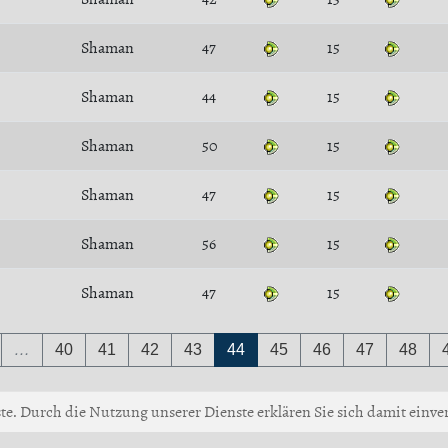
Shaman
47
15
Shaman
44
15
Shaman
50
15
Shaman
47
15
Shaman
56
15
Shaman
47
15
…
40
41
42
43
44
45
46
47
48
ste. Durch die Nutzung unserer Dienste erklären Sie sich damit einver