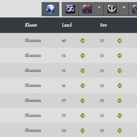
Klasse
Land
See
Shaman
49
15
Shaman
51
15
Shaman
51
15
Shaman
41
15
Shaman
57
15
Shaman
57
15
Shaman
53
15