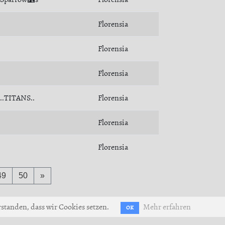
Florensia
Florensia
Florensia
..TITANS..
Florensia
Florensia
Florensia
49
50
»
standen, dass wir Cookies setzen.
Mehr erfahren
OK