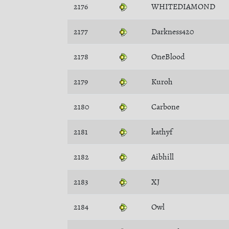
2176
WHITEDIAMOND
2177
Darkness420
2178
OneBlood
2179
Kuroh
2180
Carbone
2181
kathyf
2182
Aibhill
2183
XJ
2184
Owl