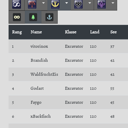
Rang
Name
Klasse
Land
See
1
vitorinox
Excavator
120
37
2
Brandish
Excavator
120
42
3
WaldfruchtEis
Excavator
120
42
4
Godart
Excavator
120
55
5
Faygo
Excavator
120
45
6
xBackfisch
Excavator
120
48