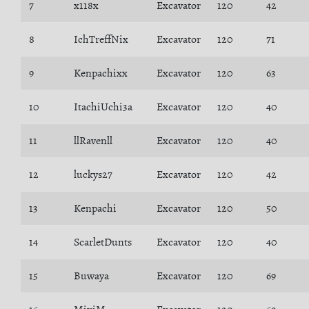
7
x118x
Excavator
120
42
8
IchTreffNix
Excavator
120
71
9
Kenpachixx
Excavator
120
63
10
ItachiUchi3a
Excavator
120
40
11
llRavenll
Excavator
120
40
12
luckys27
Excavator
120
42
13
Kenpachi
Excavator
120
50
14
ScarletDunts
Excavator
120
40
15
Buwaya
Excavator
120
69