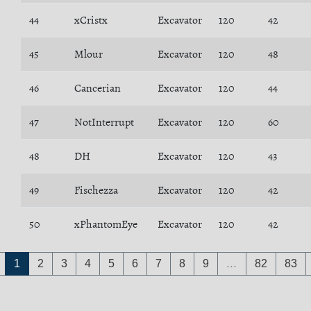
44
xCristx
Excavator
120
42
45
Mlour
Excavator
120
48
46
Cancerian
Excavator
120
44
47
NotInterrupt
Excavator
120
60
48
DH
Excavator
120
43
49
Fischezza
Excavator
120
42
50
xPhantomEye
Excavator
120
42
1
2
3
4
5
6
7
8
9
…
82
83