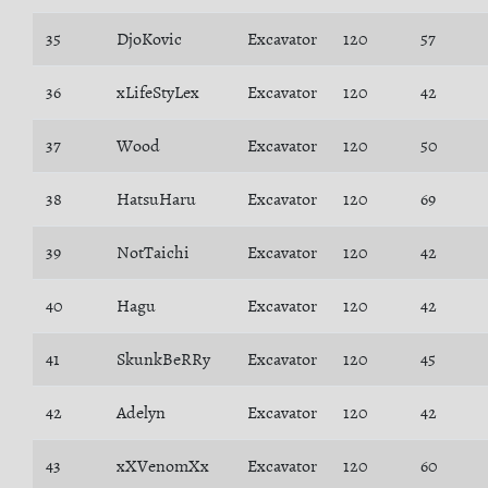
35
DjoKovic
Excavator
120
57
36
xLifeStyLex
Excavator
120
42
37
Wood
Excavator
120
50
38
HatsuHaru
Excavator
120
69
39
NotTaichi
Excavator
120
42
40
Hagu
Excavator
120
42
41
SkunkBeRRy
Excavator
120
45
42
Adelyn
Excavator
120
42
43
xXVenomXx
Excavator
120
60