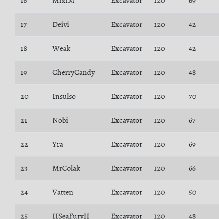
16
MixiM
Excavator
120
69
17
Deivi
Excavator
120
42
18
Weak
Excavator
120
42
19
CherryCandy
Excavator
120
48
20
Insulso
Excavator
120
70
21
Nobi
Excavator
120
67
22
Yra
Excavator
120
69
23
MrColak
Excavator
120
66
24
Vatten
Excavator
120
50
25
IISeaFuryII
Excavator
120
48