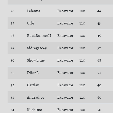
26
Laianna
Excavator
120
44
27
Cibi
Excavator
120
43
28
RoadRunnerII
Excavator
120
45
29
Sidragaso69
Excavator
120
52
30
ShowTime
Excavator
120
68
31
Diio2R
Excavator
120
54
32
Cartian
Excavator
120
40
33
Andrathos
Excavator
120
60
34
Kushimo
Excavator
120
50