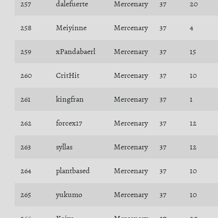
257
dalefuerte
Mercenary
37
20
258
Meiyinne
Mercenary
37
4
259
xPandabaerl
Mercenary
37
15
260
CritHit
Mercenary
37
10
261
kingfran
Mercenary
37
1
262
forcex17
Mercenary
37
12
263
syllas
Mercenary
37
12
264
plantbased
Mercenary
37
10
265
yukumo
Mercenary
37
10