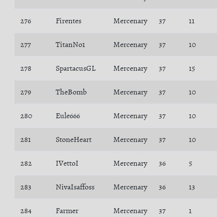
276
Firentes
Mercenary
37
11
277
TitanNo1
Mercenary
37
10
278
SpartacusGL
Mercenary
37
15
279
TheBomb
Mercenary
37
10
280
Eule666
Mercenary
37
10
281
StoneHeart
Mercenary
37
10
282
IVettoI
Mercenary
36
5
283
NivaIsaffoss
Mercenary
36
13
284
Farmer
Mercenary
37
1