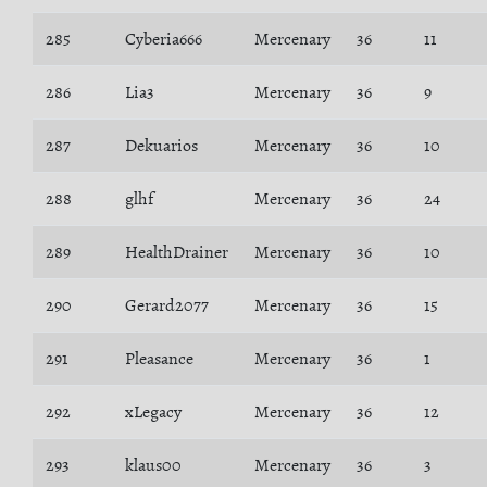
285
Cyberia666
Mercenary
36
11
286
Lia3
Mercenary
36
9
287
Dekuarios
Mercenary
36
10
288
glhf
Mercenary
36
24
289
HealthDrainer
Mercenary
36
10
290
Gerard2077
Mercenary
36
15
291
Pleasance
Mercenary
36
1
292
xLegacy
Mercenary
36
12
293
klaus00
Mercenary
36
3