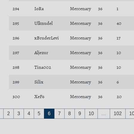
294
IoRa
Mercenary
36
1
295
Ulknudel
Mercenary
36
40
296
xBruderLevi
Mercenary
36
17
297
Aljezur
Mercenary
36
10
298
Tina002
Mercenary
36
10
299
Silix
Mercenary
36
6
300
XeF6
Mercenary
36
20
2
3
4
5
6
7
8
9
10
…
102
1