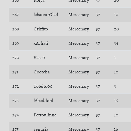
266
Koiya
Mercenary
37
20
267
labateurGlad
Mercenary
37
10
268
Griffito
Mercenary
37
20
269
xAchati
Mercenary
37
34
270
Vasc0
Mercenary
37
1
271
Gootcha
Mercenary
37
10
272
Toteito00
Mercenary
37
3
273
lAbaddonl
Mercenary
37
15
274
Petroulinne
Mercenary
37
10
275
venusia
Mercenary
37
16