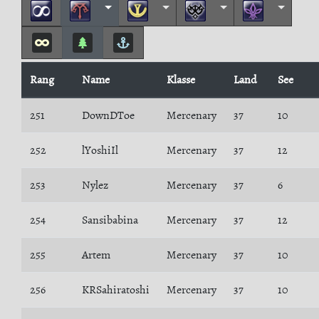
Rang
Name
Klasse
Land
See
251
DownDToe
Mercenary
37
10
252
lYoshiIl
Mercenary
37
12
253
Nylez
Mercenary
37
6
254
Sansibabina
Mercenary
37
12
255
Artem
Mercenary
37
10
256
KRSahiratoshi
Mercenary
37
10