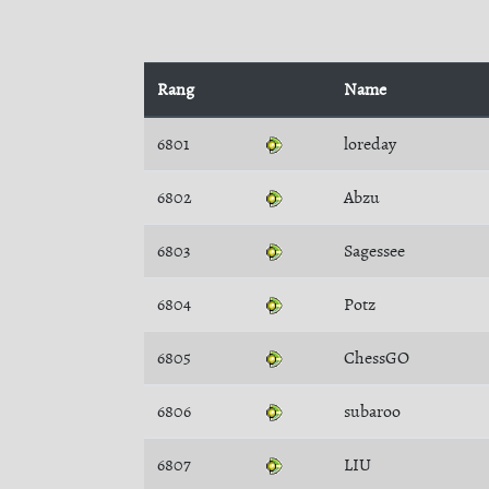
Rang
Name
6801
loreday
6802
Abzu
6803
Sagessee
6804
Potz
6805
ChessGO
6806
subaroo
6807
LIU