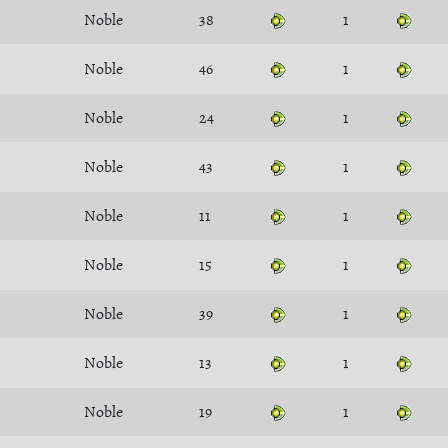
Noble
38
1
Noble
46
1
Noble
24
1
Noble
43
1
Noble
11
1
Noble
15
1
Noble
39
1
Noble
13
1
Noble
19
1