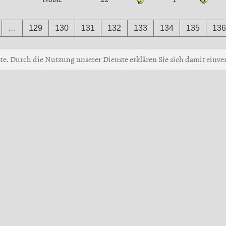
…
129
130
131
132
133
134
135
136
ste. Durch die Nutzung unserer Dienste erklären Sie sich damit einver
Up
 Giiku Games GmbH •
Impressum
•
AGB
•
Verhaltensregeln
•
Datensch