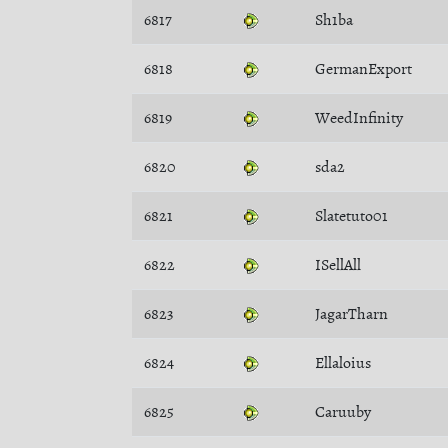
6817
Sh1ba
6818
GermanExport
6819
WeedInfinity
6820
sda2
6821
Slatetuto01
6822
ISellAll
6823
JagarTharn
6824
Ellaloius
6825
Caruuby