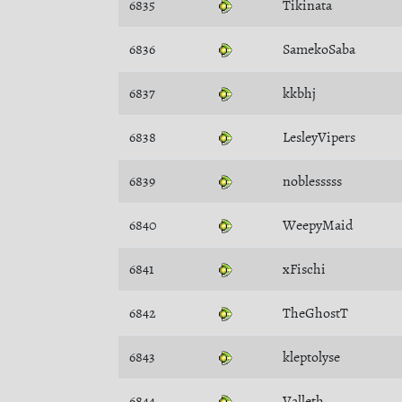
6835
Tikinata
6836
SamekoSaba
6837
kkbhj
6838
LesleyVipers
6839
noblesssss
6840
WeepyMaid
6841
xFischi
6842
TheGhostT
6843
kleptolyse
6844
Valleth