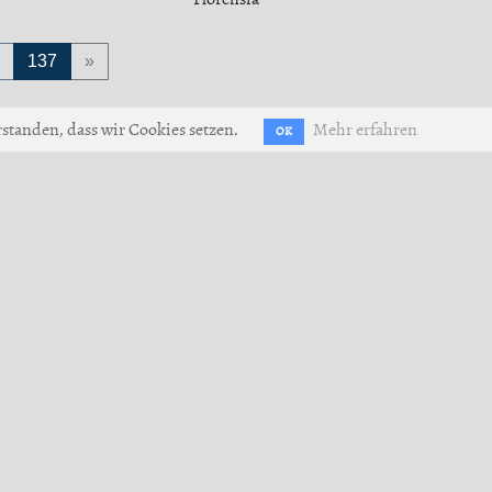
137
»
standen, dass wir Cookies setzen.
Mehr erfahren
OK
utzerklärung