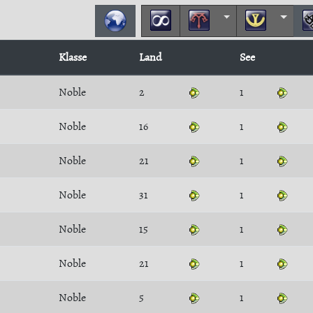
Klasse
Land
See
Noble
2
1
Noble
16
1
Noble
21
1
Noble
31
1
Noble
15
1
Noble
21
1
Noble
5
1