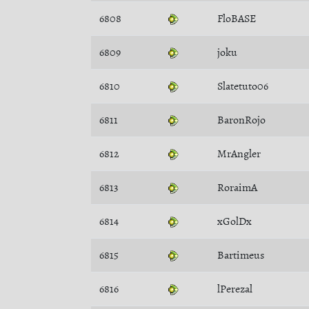
6808
FloBASE
6809
joku
6810
Slatetuto06
6811
BaronRojo
6812
MrAngler
6813
RoraimA
6814
xGolDx
6815
Bartimeus
6816
lPerezal