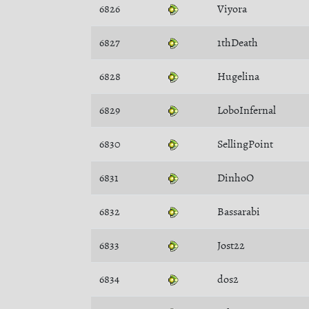
6826
Viyora
6827
1thDeath
6828
Hugelina
6829
LoboInfernal
6830
SellingPoint
6831
DinhoO
6832
Bassarabi
6833
Jost22
6834
dos2